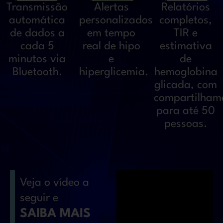
Transmissão
Relatórios
Alertas
automática
completos,
personalizados
de dados a
TIR e
em tempo
cada 5
estimativa
real de hipo
minutos via
de
e
Bluetooth.
hemoglobina
hiperglicemia.
glicada, com
compartilham
para até 50
pessoas.
Veja o vídeo a
seguir e
SAIBA MAIS