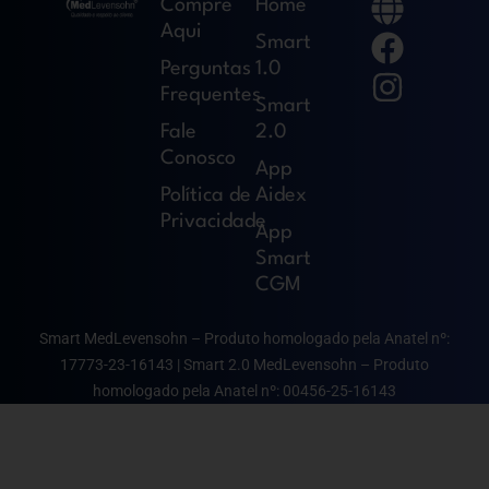
G
F
I
Compre
Home
l
a
n
Aqui
Smart
o
c
s
Perguntas
1.0
b
e
t
Frequentes
Smart
e
b
a
Fale
2.0
Conosco
o
g
App
o
r
Política de
Aidex
Privacidade
k
a
App
m
Smart
CGM
Smart MedLevensohn – Produto homologado pela Anatel nº:
17773-23-16143 | Smart 2.0 MedLevensohn – Produto
homologado pela Anatel nº: 00456-25-16143