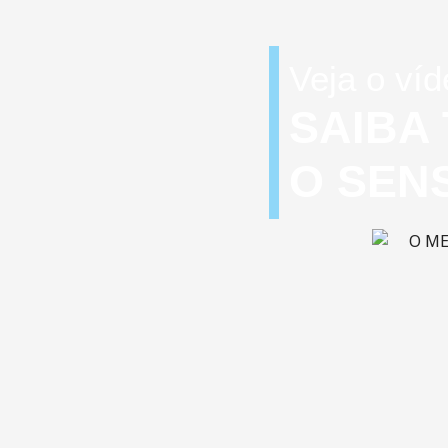
Veja o víd
SAIBA
O SEN